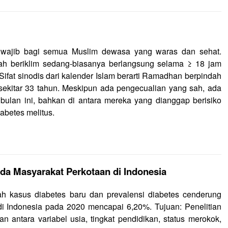
 wajib bagi semua Muslim dewasa yang waras dan sehat.
rah beriklim sedang-biasanya berlangsung selama ≥ 18 jam
ifat sinodis dari kalender Islam berarti Ramad
h
an berpindah
sekitar 33 tahun. Meskipun ada pengecualian yang sah, ada
bulan ini, bahkan di antara mereka yang dianggap berisiko
abetes melitus.
ada Masyarakat Perkotaan di Indonesia
ah kasus diabetes baru dan prevalensi diabetes cenderung
di Indonesia pada 2020 mencapai 6,20%. Tujuan: Penelitian
n antara variabel usia, tingkat pendidikan, status merokok,