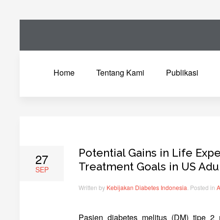
Home
Tentang Kami
Publikasi
Potential Gains in Life Exp
27
Treatment Goals in US Adul
SEP
Written by
Kebijakan Diabetes Indonesia
. Posted in
A
Pasien diabetes melitus (DM) tipe 2 